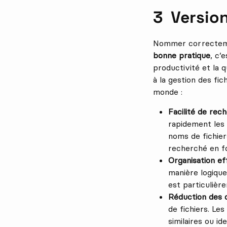
Versio
Nommer correctemen
bonne pratique
, c’
productivité et la q
à la gestion des fi
monde :
Facilité de rec
rapidement les 
noms de fichier
recherché en fo
Organisation ef
manière logique 
est particulièr
Réduction des 
de fichiers. Le
similaires ou i