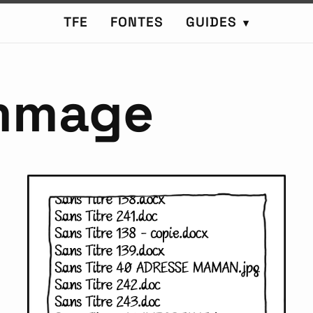
TFE
FONTES
GUIDES
▾
mmage