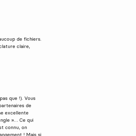
ucoup de fichiers.
ature claire,
pas que !). Vous
partenaires de
une excellente
ungle »… Ce qui
st connu, on
angement ! Mais si