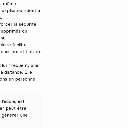
 la même
explicites aident à
.
orcer la sécurité
 supprimés ou
nu.
aire facilite
dossiers et fichiers
 plus fréquent, une
à distance. Elle
tions en personne
l’école, est
ier peut être
ur générer une