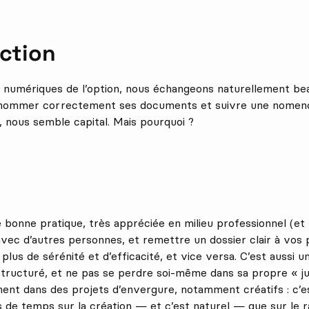
ction
s numériques de l’option, nous échangeons naturellement bea
nommer correctement ses documents et suivre une nomencl
 nous semble capital. Mais pourquoi ?
 bonne pratique, très appréciée en milieu professionnel (et 
avec d’autres personnes, et remettre un dossier clair à vos 
t plus de sérénité et d’efficacité, et vice versa. C’est aussi 
structuré, et ne pas se perdre soi-même dans sa propre « j
ment dans des projets d’envergure, notamment créatifs : c’e
 de temps sur la création — et c’est naturel — que sur le r