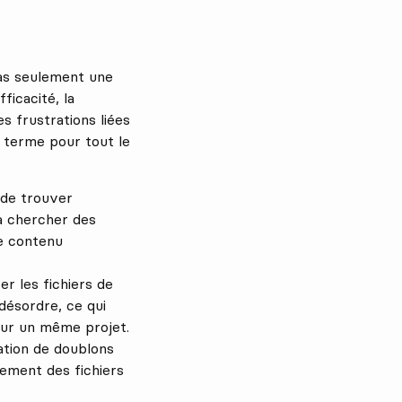
as seulement une
fficacité, la
es frustrations liées
g terme pour tout le
 de trouver
 à chercher des
le contenu
r les fichiers de
 désordre, ce qui
sur un même projet.
ation de doublons
lement des fichiers